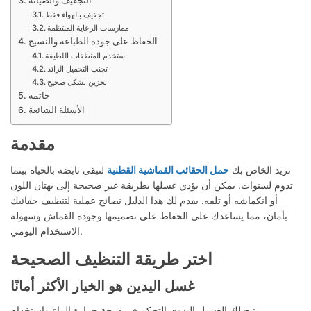
التجفيف والصيانة
تجفيف بالهواء فقط
ممارسات الرعاية المنتظمة
الحفاظ على جودة الطباعة والنسيج
استخدم المنظفات اللطيفة
تجنب التحميل الزائد
تخزين بشكل صحيح
خاتمة
الأسئلة الشائعة
مقدمة
تريد الخاص بك
حمل الحقائب القماشية القطنية
لتبقى نابضة بالحياة بينما
تدوم لسنوات. يمكن أن يؤدي غسلها بطريقة غير صحيحة إلى بهتان اللون
أو انكماشه أو تلفه. يقدم لك هذا الدليل نصائح عملية لتنظيف حقائبك
بأمان، مما يساعدك على الحفاظ على تصميمها وجودة القماش وسهولة
الاستخدام اليومي.
اختر طريقة التنظيف الصحيحة
غسل اليدين هو الخيار الأكثر أمانًا
يتيح لك الغسيل اليدوي التحكم في درجة حرارة الماء واستخدام