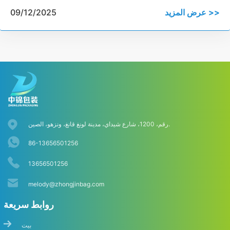
عرض المزيد >>
09/12/2025
رقم، 1200، شارع شيداي، مدينة لونغ قانغ، ونزهو، الصين.
86-13656501256
13656501256
melody@zhongjinbag.com
روابط سريعة
بيت