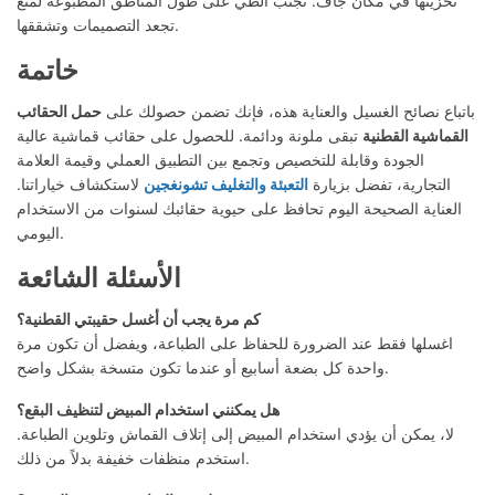
تخزينها في مكان جاف. تجنب الطي على طول المناطق المطبوعة لمنع
تجعد التصميمات وتشققها.
خاتمة
باتباع نصائح الغسيل والعناية هذه، فإنك تضمن حصولك على
حمل الحقائب
القماشية القطنية
تبقى ملونة ودائمة. للحصول على حقائب قماشية عالية
الجودة وقابلة للتخصيص وتجمع بين التطبيق العملي وقيمة العلامة
التجارية، تفضل بزيارة
التعبئة والتغليف تشونغجين
لاستكشاف خياراتنا.
العناية الصحيحة اليوم تحافظ على حيوية حقائبك لسنوات من الاستخدام
اليومي.
الأسئلة الشائعة
كم مرة يجب أن أغسل حقيبتي القطنية؟
اغسلها فقط عند الضرورة للحفاظ على الطباعة، ويفضل أن تكون مرة
واحدة كل بضعة أسابيع أو عندما تكون متسخة بشكل واضح.
هل يمكنني استخدام المبيض لتنظيف البقع؟
لا، يمكن أن يؤدي استخدام المبيض إلى إتلاف القماش وتلوين الطباعة.
استخدم منظفات خفيفة بدلاً من ذلك.