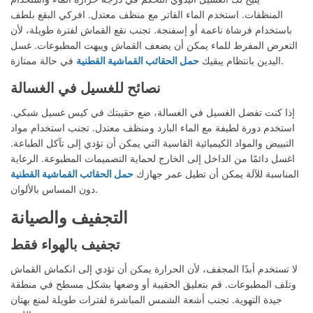
المنظفات. استخدم الماء الفاتر مع منظف معتدل. افركي البقع بلطف
باستخدام فرشاة ناعمة أو إسفنجة. تجنب نقع القماش لفترة طويلة، لأن
التعرض المفرط للماء يمكن أن يضعف القماش ويبهت المطبوعات. غسل
في حالة ممتازة.
اليدين بانتظام يبقيك
حمل الحقائب القماشية القطنية
نصائح للغسيل في الغسالة
إذا كنت تفضل الغسيل في الغسالة، ضع حقيبتك في كيس غسيل شبكي.
استخدم دورة لطيفة مع الماء البارد ومنظف معتدل. تجنب استخدام مواد
التبييض والمواد الكيميائية القاسية التي يمكن أن تؤدي إلى تآكل الطباعة.
اغسل دائمًا من الداخل إلى الخارج لحماية التصميمات المطبوعة. الرعاية
المناسبة للآلة يمكن أن تطيل عمر جهازك
حمل الحقائب القماشية القطنية
دون المساس بالألوان.
التجفيف والصيانة
تجفيف بالهواء فقط
لا تستخدم أبدًا المجفف، لأن الحرارة يمكن أن تؤدي إلى انكماش القماش
وتلف المطبوعات. قم بتعليق الحقيبة أو وضعها بشكل مسطح في منطقة
جيدة التهوية. تجنب أشعة الشمس المباشرة لفترات طويلة لمنع بهتان