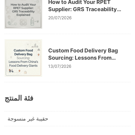
How to Audit Your RPET
Supplier: GRS Traceability
Explained
20/07/2026
Custom Food Delivery Bag
Sourcing: Lessons From
China’s Food Delivery Giants
13/07/2026
فئة المنتج
حقيبة غير منسوجة