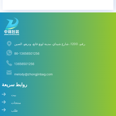
رقم، 1200، شارع شيداي، مدينة لونغ قانغ، ونزهو، الصين.
86-13656501256
13656501256
melody@zhongjinbag.com
روابط سريعة
بيت
منتجات
طلب