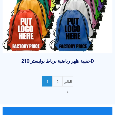
حقيبة ظهر رياضية برباط بوليستر 210D
التالي
2
1
»