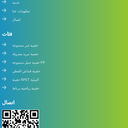
خدمة
معلومات عنا
اتصال
فئات
حقيبة غير منسوجة
حقيبة تبريد معزولة
حقيبة حمل منسوجة PP
حقيبة قماش القطن
حقيبة RPET البيئية
حقيبة رياضية برباط
اتصال