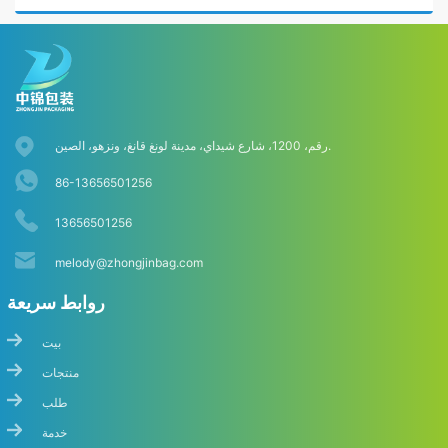
رقم، 1200، شارع شيداي، مدينة لونغ قانغ، ونزهو، الصين.
86-13656501256
13656501256
melody@zhongjinbag.com
روابط سريعة
ابدأ الدردشة
بيت
منتجات
طلب
خدمة