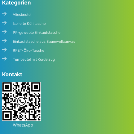
Kategorien
Vliesbeutel
Isolierte Kühltasche
PP-gewebte Einkaufstasche
Einkaufstasche aus Baumwollcanvas
RPET-Öko-Tasche
Turnbeutel mit Kordelzug
Kontakt
WhatsApp