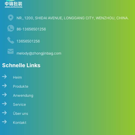
NR., 1200, SHIDAI AVENUE, LONGGANG CITY, WENZHOU, CHINA.
86-13656501256
13656501256
melody@zhongjinbag.com
Schnelle Links
Heim
Produkte
Anwendung
Service
Über uns
Kontakt