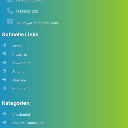
86-13656501256
13656501256
melody@zhongjinbag.com
Schnelle Links
Heim
Produkte
Anwendung
Service
Über uns
Kontakt
Kategorien
Vliesbeutel
Isolierte Kühltasche