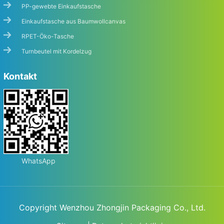
PP-gewebte Einkaufstasche
Einkaufstasche aus Baumwollcanvas
RPET-Öko-Tasche
Turnbeutel mit Kordelzug
Kontakt
WhatsApp
Copyright Wenzhou Zhongjin Packaging Co., Ltd.