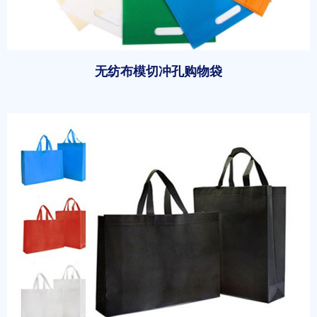
无纺布模切冲孔购物袋