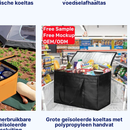
rische koeltas
voedselafhaaltas
herbruikbare
Grote geïsoleerde koeltas met
eïsoleerde
polypropyleen handvat
tssluiting