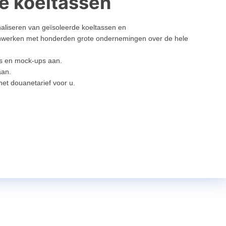
e koeltassen
onaliseren van geïsoleerde koeltassen en
nwerken met honderden grote ondernemingen over de hele
s en mock-ups aan.
aan.
t douanetarief voor u.