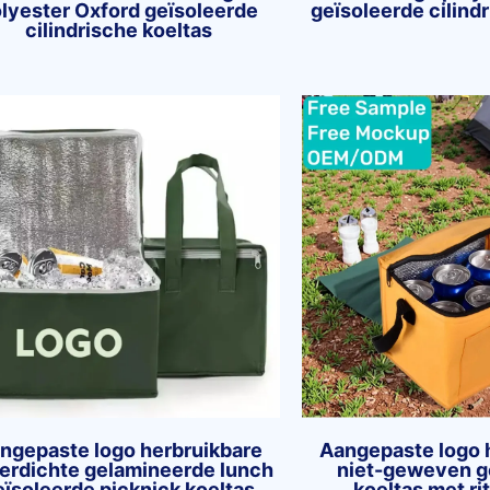
lyester Oxford geïsoleerde
geïsoleerde cilind
cilindrische koeltas
ngepaste logo herbruikbare
Aangepaste logo 
erdichte gelamineerde lunch
niet-geweven g
eïsoleerde picknick koeltas
koeltas met ri