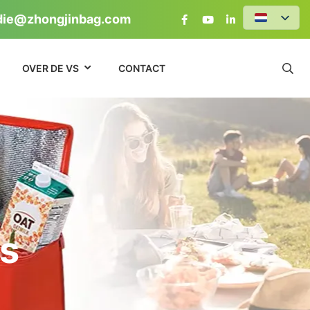
die@zhongjinbag.com
OVER DE VS
CONTACT
as