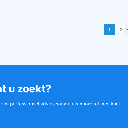
1
2
at u zoekt?
eden professioneel advies waar u uw voordeel mee kunt