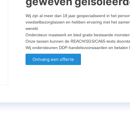
geweven geïsoleerd
Wij zijn al meer dan 18 jaar gespecialiseerd in het pers
voedselbezorgtassen en hebben ervaring met het same
wereld.
Ondersteun maatwerk en bied gratis bestaande monster
Onze tassen kunnen de REACH/SGS/CA65-tests doorst
Wij ondersteunen DDP-handelsvoorwaarden en betalen he
Ontvang een offerte