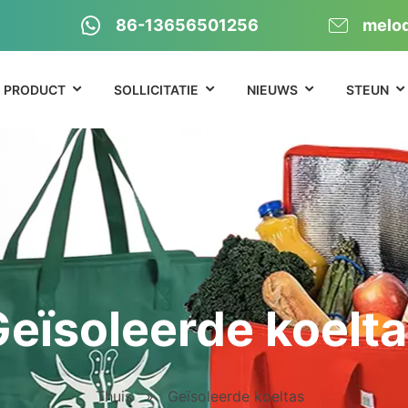
86-13656501256
melo
PRODUCT
SOLLICITATIE
NIEUWS
STEUN
eïsoleerde koelt
Thuis
»
Geïsoleerde koeltas