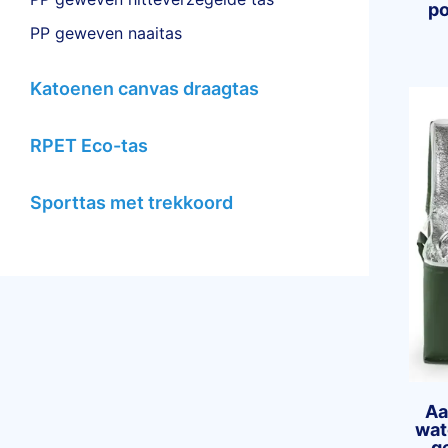
po
PP geweven naaitas
Katoenen canvas draagtas
RPET Eco-tas
Sporttas met trekkoord
Aa
wat
g