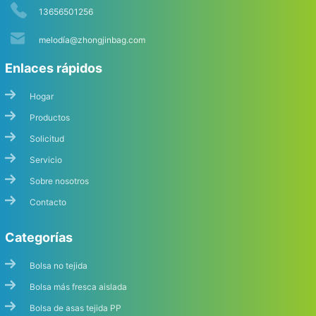
13656501256
melodí
a@zhongjinbag.com
Enlaces rápidos
Hogar
Productos
Solicitud
Servicio
Sobre nosotros
Contacto
Categorías
Bolsa no tejida
Bolsa más fresca aislada
Bolsa de asas tejida PP