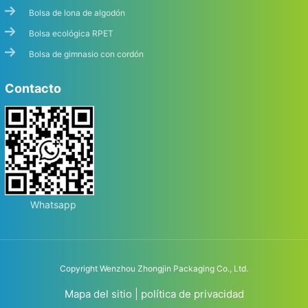
Bolsa de lona de algodón
Bolsa ecológica RPET
Bolsa de gimnasio con cordón
Contacto
Whatsapp
Copyright Wenzhou Zhongjin Packaging Co., Ltd.
Mapa del sitio
|
política de privacidad